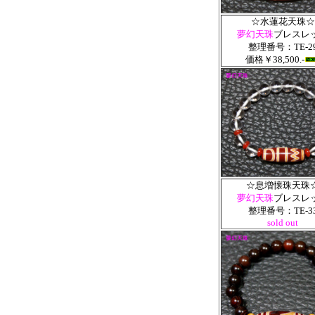
☆水蓮花天珠☆
夢幻天珠
ブレスレ
整理番号：TE-2
価格￥38,500.-
☆息増懐珠天珠
夢幻天珠
ブレスレ
整理番号：TE-3
sold out