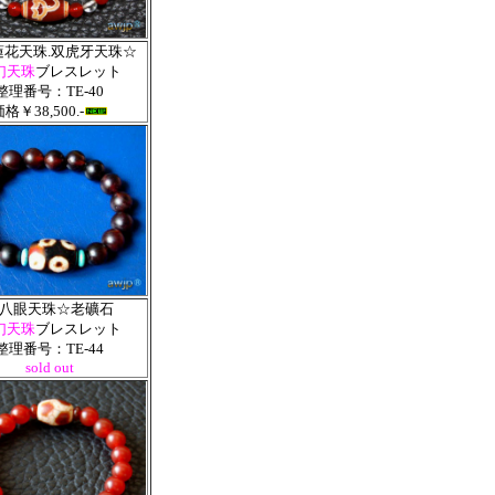
蓮花天珠.双虎牙天珠☆
幻天珠
ブレスレット
整理番号：TE-40
格￥38,500.-
八眼天珠☆老礦石
幻天珠
ブレスレット
整理番号：TE-44
sold out