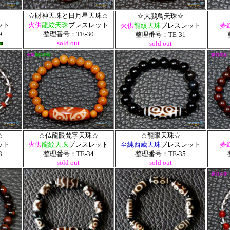
☆財神天珠と日月星天珠☆
☆大鵬鳥天珠☆
ット
火供
龍紋天珠
ブレスレット
火供
龍紋天珠
ブレスレット
夢
9
整理番号：TE-30
整理番号：TE-31
sold out
sold out
☆
☆仏龍眼梵字天珠☆
☆龍眼天珠☆
ット
火供
龍紋天珠
ブレスレット
至純西蔵天珠
ブレスレット
夢
3
整理番号：TE-34
整理番号：TE-35
sold out
sold out