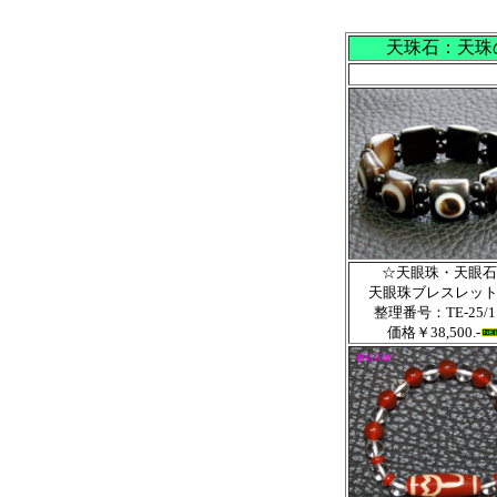
天珠石：天珠の
☆天眼珠・天眼石
天眼珠ブレスレット
整理番号：TE-25/1
価格￥38,500.-