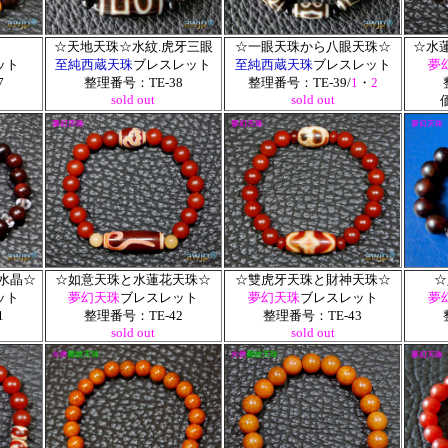
☆天地天珠☆水紋.虎牙三眼
☆一眼天珠から八眼天珠☆
☆水
ット
至純西蔵天珠
ブレスレット
至純西蔵天珠
ブレスレット
夢
7
整理番号：TE-38
整理番号：TE-39/
1
・
2
sold out
sold out
価
面水晶☆
☆如意天珠と水蓮花天珠☆
☆雙虎牙天珠と財神天珠☆
☆
ット
夢幻天珠
ブレスレット
夢幻天珠
ブレスレット
夢
1
整理番号：TE-42
整理番号：TE-43
sold out
sold out