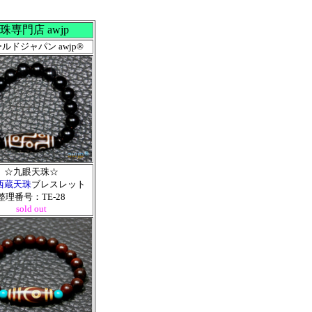
専門店 awjp
ルドジャパン awjp®
☆九眼天珠☆
西蔵天珠
ブレスレット
整理番号：TE-28
sold out