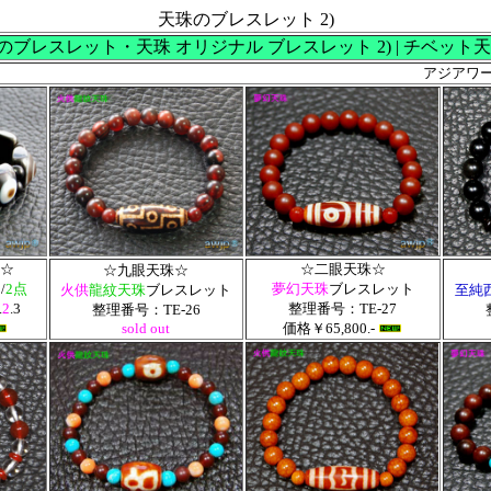
天珠のブレスレット 2)
ブレスレット・天珠 オリジナル ブレスレット 2) | チベット天珠
アジアワー
☆
☆二眼天珠☆
☆九眼天珠☆
/
2点
夢幻天珠
ブレスレット
火供
龍紋天珠
ブレスレット
至純
.
2
.3
整理番号：TE-27
整理番号：TE-26
sold out
価格￥65,800.-