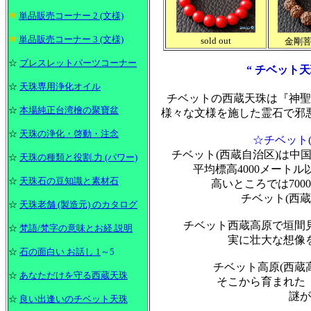
単品販売コーナー 2 (文様)
単品販売コーナー 3 (文様)
sold out
金剛菩
☆
ブレスレットパーツコーナー
“ チベット天
☆
天珠専用浄化オイル
チベットの西蔵天珠は『神聖
☆
本場純正台湾檜の聚寶盆
様々な文様を施した霊石で邪
☆
天珠の浄化・啓動・注念
☆チベット(
チベット(西蔵自治区)は中
☆
天珠の種類と役割.力 (パワー)
平均標高4000メートル
☆
天珠石の豆知識と素材石
高いところでは70
チベット(西
☆
天珠老舗 (製造元) のカタログ
チベット西蔵高原で垣間
☆
梵語/梵字の意味とお経.説明
実に壮大な想像
☆
石の面白い お話し 1
～5
チベット高原(西蔵
☆
あなただけを守る西蔵天珠
そこから育まれた
謎が
☆
良い出逢いのチベット天珠