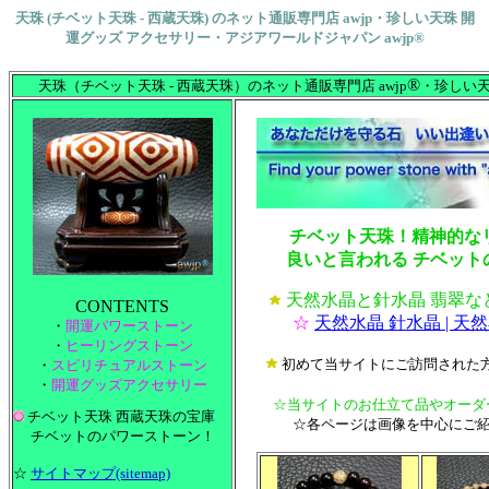
天珠 (チベット天珠 - 西蔵天珠) のネット通販専門店 awjp・珍しい天珠 開
運グッズ アクセサリー・アジアワールドジャパン awjp®
®
天珠（チベット天珠 - 西蔵天珠）のネット通販専門店 awjp
・珍しい
チベット天珠！精神的なリラ
良いと言われる チベッ
天然水晶と針水晶 翡翠
CONTENTS
☆
天然水晶 針水晶 | 天
・
開運パワーストーン
・
ヒーリングストーン
初めて当サイトにご訪問された
・
スピリチュアルストーン
・
開運グッズアクセサリー
☆当サイトのお仕立て品やオーダ
チベット天珠 西蔵天珠の宝庫
☆各ページは画像を中心にご
チベットのパワーストーン！
☆
サイトマップ(sitemap)