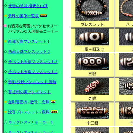
☆
天珠の意味 概要と由来
天珠の画像一覧表
ブレスレット
ネ
お洒落な可愛いアクセサリー
パワフルな天珠販売コーナー
西蔵天珠ブレスレット 1
一眼～眼珠 1)
☆
西蔵天珠ブレスレット 2
☆
チベット天珠ブレスレット 3
☆
チベット天珠ブレスレット 4
五眼
☆
珠砂 朱砂ブレスレット 腕輪
☆
菩提樹の実ブレスレット
九眼
金剛菩提樹 - 数珠・念珠
沈香ブレスレット - 数珠
☆
ネックレス - チョーカー 1
十三眼
☆
ネックレス - チョーカー 2