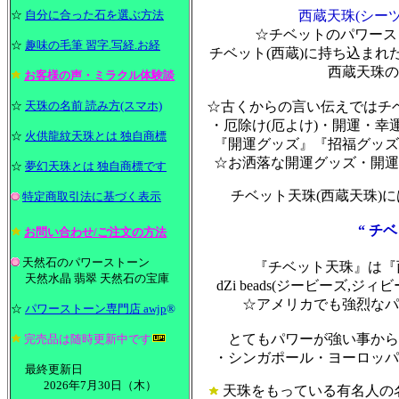
☆
自分に合った石を選ぶ方法
西蔵天珠(シー
☆チベットのパワースト
☆
趣味の毛筆 習字.写経.お経
チベット(西蔵)に持ち込ま
西蔵天珠の
お客様の声・ミラクル体験談
☆
天珠の名前 読み方(スマホ)
☆古くからの言い伝えではチ
・厄除け(厄よけ)・開運・
☆
火供龍紋天珠とは 独自商標
『開運グッズ』『招福グッズ
☆お洒落な開運グッズ・開運
☆
夢幻天珠とは 独自商標です
チベット天珠(西蔵天珠)
特定商取引法に基づく表示
“ チ
お問い合わせ/ご注文の方法
天然石のパワーストーン
『チベット天珠』は『
天然水晶 翡翠 天然石の宝庫
dZi beads(ジービーズ,ジィ
☆アメリカでも強烈なパ
☆
パワーストーン専門店 awjp
®
とてもパワーが強い事から
完売品は随時更新中です
・シンガポール・ヨーロッパ・
最終更新日
2026年7月30日（木）
天珠をもっている有名人の