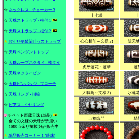
☆
ネックレス - チョーカー 3
十七眼
☆
天珠ストラップ - 根付 1
☆
天珠ストラップ - 根付 2
心心相印～文様 2)
雙天
お守り夢希望叶うストラップ
☆
天珠ペンダントトップ
☆
天珠ループネクタイ - 棒タイ
虎牙蓮花・蓮華
蓮
☆
天珠ネクタイピン
☆
天珠ピンバッジ - ブローチ
大鵬鳥～文様 3)
水蓮
☆
天珠リング - 指輪
☆
ピアス - イヤリング
チベット西蔵天珠 (単品)
五福臨門
騎
全ての文様の天珠が勢揃い
1600点余り掲載 好評販売中
単品販売コーナー 1 (眼珠)